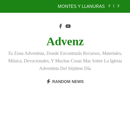
Skip
MONTES Y LLANURAS
to
content
BENEFICIOS DEL PERDÓN
EL REINO DE LOS CIELOS
Advenz
TÚ TAMBIÉN PUEDES SER FIEL
Tu Zona Adventista, Donde Encontrarás Recursos, Materiales,
MONTES Y LLANURAS
Música, Devocionales, Y Muchas Cosas Mas Sobre La Iglesia
Adventista Del Séptimo Día
BENEFICIOS DEL PERDÓN
RANDOM NEWS
EL REINO DE LOS CIELOS