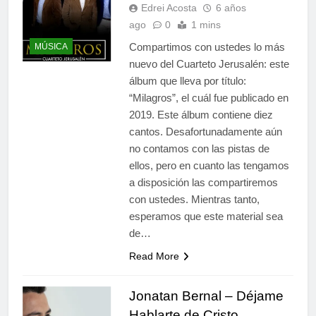
Edrei Acosta
6 años
ago
0
1 mins
Compartimos con ustedes lo más
MÚSICA
nuevo del Cuarteto Jerusalén: este
álbum que lleva por título:
“Milagros”, el cuál fue publicado en
2019. Este álbum contiene diez
cantos. Desafortunadamente aún
no contamos con las pistas de
ellos, pero en cuanto las tengamos
a disposición las compartiremos
con ustedes. Mientras tanto,
esperamos que este material sea
de…
Read More
Jonatan Bernal – Déjame
Hablarte de Cristo