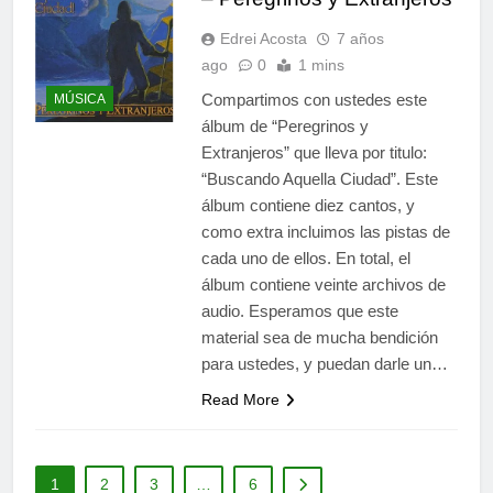
Edrei Acosta
7 años
ago
0
1 mins
Compartimos con ustedes este
MÚSICA
álbum de “Peregrinos y
Extranjeros” que lleva por titulo:
“Buscando Aquella Ciudad”. Este
álbum contiene diez cantos, y
como extra incluimos las pistas de
cada uno de ellos. En total, el
álbum contiene veinte archivos de
audio. Esperamos que este
material sea de mucha bendición
para ustedes, y puedan darle un…
Read More
1
2
3
…
6