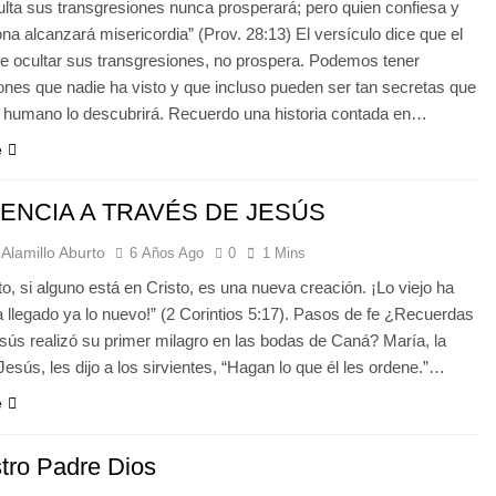
ulta sus transgresiones nunca prosperará; pero quien confiesa y
na alcanzará misericordia” (Prov. 28:13) El versículo dice que el
de ocultar sus transgresiones, no prospera. Podemos tener
ones que nadie ha visto y que incluso pueden ser tan secretas que
r humano lo descubrirá. Recuerdo una historia contada en…
e
ENCIA A TRAVÉS DE JESÚS
Alamillo Aburto
6 Años Ago
0
1 Mins
nto, si alguno está en Cristo, es una nueva creación. ¡Lo viejo ha
 llegado ya lo nuevo!” (2 Corintios 5:17). Pasos de fe ¿Recuerdas
ús realizó su primer milagro en las bodas de Caná? María, la
esús, les dijo a los sirvientes, “Hagan lo que él les ordene.”…
e
tro Padre Dios