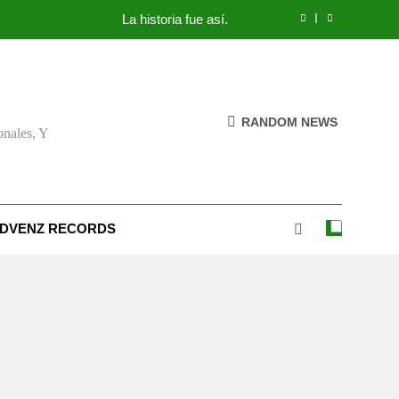
La historia fue así.
Trimestre 2018 Pdf – El libro de Hechos
áncer de colon: Síntomas y prevención
RANDOM NEWS
onales, Y
El ejemplo perfecto
La historia fue así.
Trimestre 2018 Pdf – El libro de Hechos
DVENZ RECORDS
áncer de colon: Síntomas y prevención