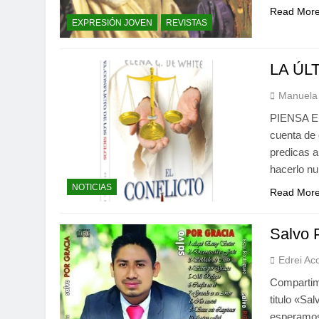
Read Mor
EXPRESIÓN JOVEN
REVISTAS
LA ÚL
Manuela 
PIENSA EN
cuenta de 
predicas a
hacerlo n
NOTICIAS
Read Mor
Salvo 
Edrei Ac
Compartim
titulo «Sa
esperamos