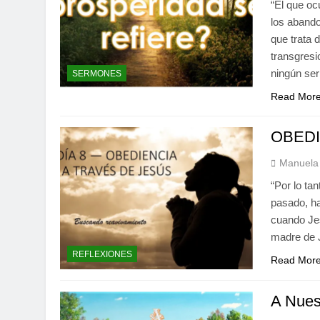
“El que oc
los abando
que trata 
transgresi
ningún se
SERMONES
Read Mor
OBEDI
Manuela 
“Por lo ta
pasado, ha
cuando Jes
madre de J
REFLEXIONES
Read Mor
A Nues