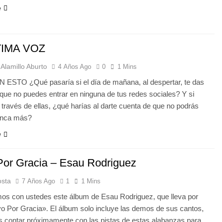
e
TIMA VOZ
Alamillo Aburto
4 Años Ago
0
1 Mins
 ESTO ¿Qué pasaría si el día de mañana, al despertar, te das
que no puedes entrar en ninguna de tus redes sociales? Y si
 través de ellas, ¿qué harías al darte cuenta de que no podrás
unca más?
e
Por Gracia – Esau Rodriguez
osta
7 Años Ago
1
1 Mins
os con ustedes este álbum de Esau Rodriguez, que lleva por
lvo Por Gracia». El álbum solo incluye las demos de sus cantos,
 contar próximamente con las pistas de estas alabanzas para