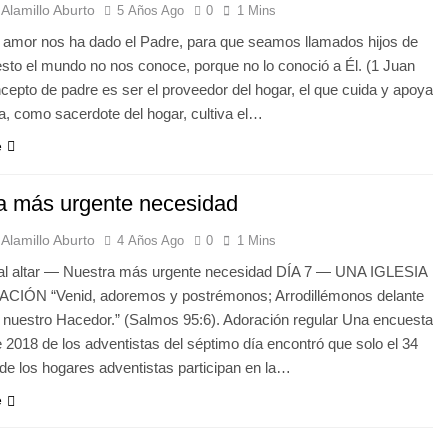
Alamillo Aburto
5 Años Ago
0
1 Mins
 amor nos ha dado el Padre, para que seamos llamados hijos de
esto el mundo no nos conoce, porque no lo conoció a Él. (1 Juan
ncepto de padre es ser el proveedor del hogar, el que cuida y apoya
a, como sacerdote del hogar, cultiva el…
e
a más urgente necesidad
Alamillo Aburto
4 Años Ago
0
1 Mins
 al altar — Nuestra más urgente necesidad DÍA 7 — UNA IGLESIA
IÓN “Venid, adoremos y postrémonos; Arrodillémonos delante
 nuestro Hacedor.” (Salmos 95:6). Adoración regular Una encuesta
 2018 de los adventistas del séptimo día encontró que solo el 34
 de los hogares adventistas participan en la…
e