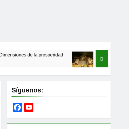
s de la prosperidad
Las leyes y las reglas de
7 Años Ago
Síguenos:
Facebook
YouTube
Channel