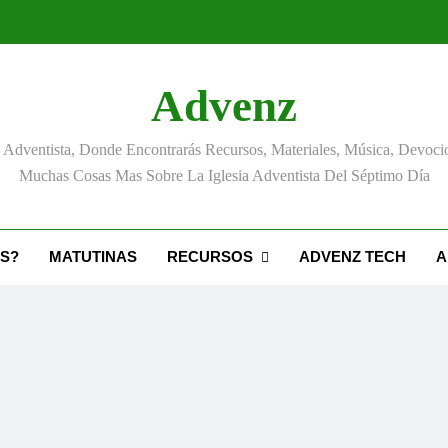
Lección de Escuela Sabática Tercer 
Advenz
C
Adventista, Donde Encontrarás Recursos, Materiales, Música, Devoci
Muchas Cosas Mas Sobre La Iglesia Adventista Del Séptimo Día
Lección de Escuela Sabática Tercer 
S?
MATUTINAS
RECURSOS
ADVENZ TECH
A
C