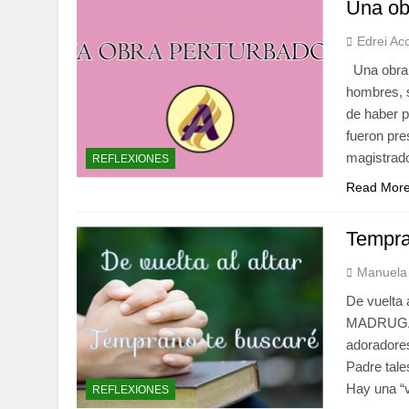
Una ob
Edrei Ac
Una obra p
hombres, s
de haber p
fueron pre
magistrado
REFLEXIONES
Read Mor
Tempra
Manuela 
De vuelta
MADRUGADO
adoradores
Padre tale
Hay una “v
REFLEXIONES