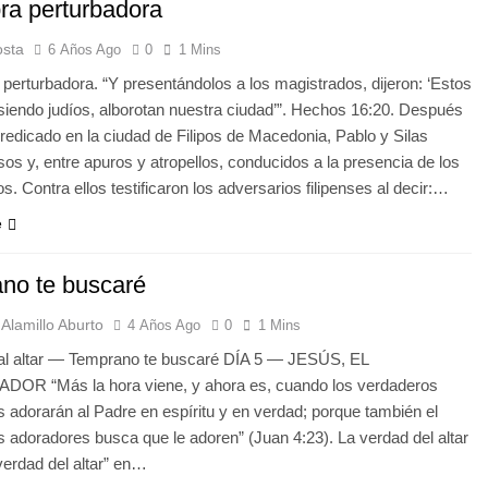
ra perturbadora
osta
6 Años Ago
0
1 Mins
erturbadora. “Y presentándolos a los magistrados, dijeron: ‘Estos
iendo judíos, alborotan nuestra ciudad’”. Hechos 16:20. Después
redicado en la ciudad de Filipos de Macedonia, Pablo y Silas
sos y, entre apuros y atropellos, conducidos a la presencia de los
s. Contra ellos testificaron los adversarios filipenses al decir:…
e
no te buscaré
Alamillo Aburto
4 Años Ago
0
1 Mins
 al altar — Temprano te buscaré DÍA 5 — JESÚS, EL
R “Más la hora viene, y ahora es, cuando los verdaderos
 adorarán al Padre en espíritu y en verdad; porque también el
s adoradores busca que le adoren” (Juan 4:23). La verdad del altar
erdad del altar” en…