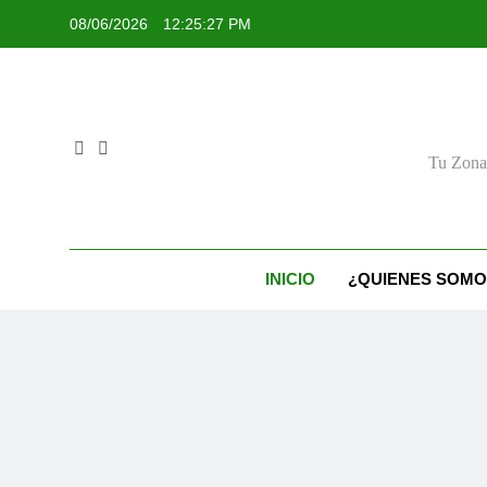
Skip
08/06/2026
12:25:28 PM
to
content
Tu Zona 
INICIO
¿QUIENES SOMO