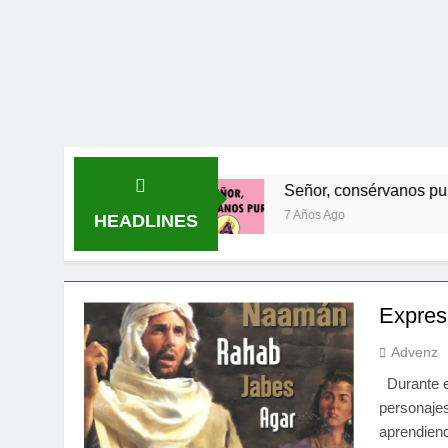
l evangelio.
Señor, consérvanos puros
7 Años Ago
HEADLINES
Expres
Advenz
Durante e
personajes
aprendiend