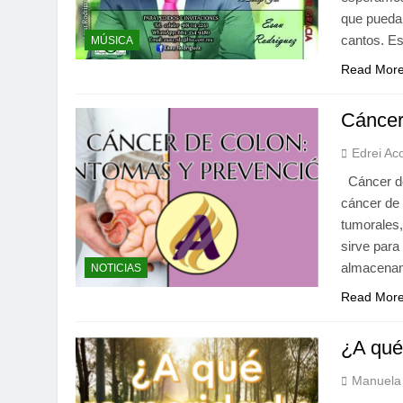
que puedan
cantos. E
MÚSICA
Read Mor
Cáncer
Edrei Ac
Cáncer de
cáncer de 
tumorales,
sirve para
almacenam
NOTICIAS
Read Mor
¿A qué
Manuela 