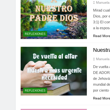
Manuela 
Mirad cual
Dios, por 
3:1) El co
a la espos
REFLEXIONES
Read Mor
Nuestr
Manuela 
De vuelta
DE ADORAC
de Jehová
mundial de
por ciento
REFLEXIONES
Read Mor