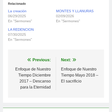
Relacionado
La creación
MONTES Y LLANURAS
06/29/2025
02/09/2026
En "Sermones"
En "Sermones"
LA REDENCION
07/30/2025
En "Sermones"
Navegación
Previous:
Next:
de
Enfoque de Nuestro
Enfoque de Nuestro
Tiempo Diciembre
Tiempo Mayo 2018 –
entradas
2017 – Descanso
El sacrificio
para la Eternidad