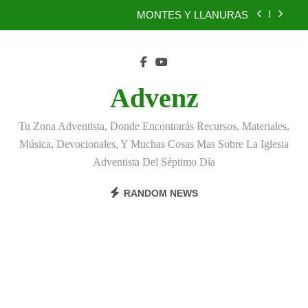
Skip
BENEFICIOS DEL PERDÓN
to
content
EL REINO DE LOS CIELOS
TÚ TAMBIÉN PUEDES SER FIEL
Advenz
MONTES Y LLANURAS
Tu Zona Adventista, Donde Encontrarás Recursos, Materiales,
BENEFICIOS DEL PERDÓN
Música, Devocionales, Y Muchas Cosas Mas Sobre La Iglesia
Adventista Del Séptimo Día
EL REINO DE LOS CIELOS
RANDOM NEWS