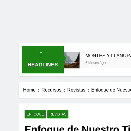
S SER FIEL
MONTES Y LLANURAS
6 Meses Ago
HEADLINES
Home
Recursos
Revistas
Enfoque de Nuestr
ENFOQUE
REVISTAS
Enfoque de Nuestro T