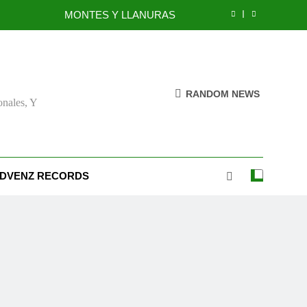
MONTES Y LLANURAS
BENEFICIOS DEL PERDÓN
EL REINO DE LOS CIELOS
RANDOM NEWS
onales, Y
TÚ TAMBIÉN PUEDES SER FIEL
MONTES Y LLANURAS
BENEFICIOS DEL PERDÓN
DVENZ RECORDS
EL REINO DE LOS CIELOS