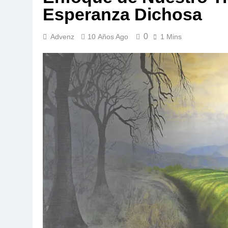
Esperanza Dichosa
0
Advenz
10 Años Ago
1 Mins