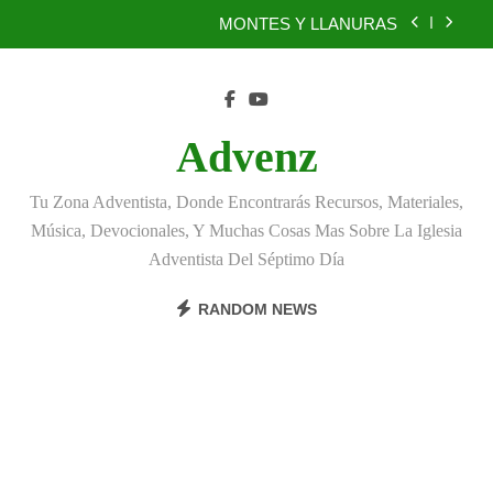
Skip
MONTES Y LLANURAS
to
content
BENEFICIOS DEL PERDÓN
EL REINO DE LOS CIELOS
Advenz
TÚ TAMBIÉN PUEDES SER FIEL
Tu Zona Adventista, Donde Encontrarás Recursos, Materiales,
MONTES Y LLANURAS
Música, Devocionales, Y Muchas Cosas Mas Sobre La Iglesia
Adventista Del Séptimo Día
BENEFICIOS DEL PERDÓN
RANDOM NEWS
EL REINO DE LOS CIELOS