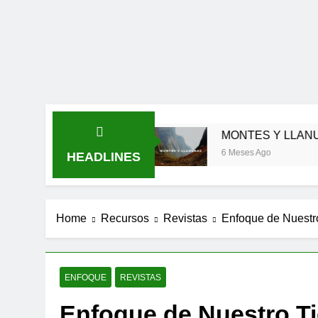
EDES SER FIEL
MONTES Y LLANURAS
6 Meses Ago
HEADLINES
Home
Recursos
Revistas
Enfoque de Nuestr
ENFOQUE
REVISTAS
Enfoque de Nuestro T