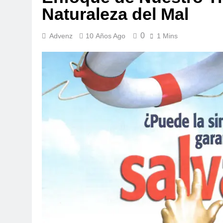
Naturaleza del Mal
0
Advenz
10 Años Ago
1 Mins