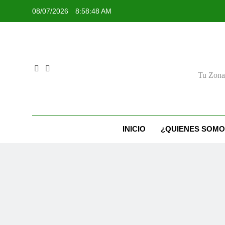
Skip
08/07/2026
8:58:49 AM
to
content
Tu Zona 
INICIO
¿QUIENES SOMO