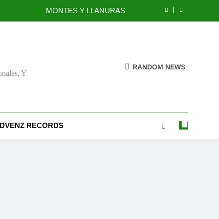
MONTES Y LLANURAS
BENEFICIOS DEL PERDÓN
EL REINO DE LOS CIELOS
RANDOM NEWS
onales, Y
TÚ TAMBIÉN PUEDES SER FIEL
MONTES Y LLANURAS
BENEFICIOS DEL PERDÓN
DVENZ RECORDS
EL REINO DE LOS CIELOS