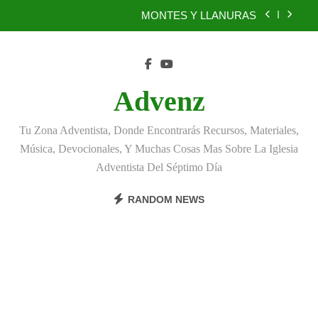
Skip
MONTES Y LLANURAS
to
content
BENEFICIOS DEL PERDÓN
EL REINO DE LOS CIELOS
Advenz
TÚ TAMBIÉN PUEDES SER FIEL
Tu Zona Adventista, Donde Encontrarás Recursos, Materiales,
MONTES Y LLANURAS
Música, Devocionales, Y Muchas Cosas Mas Sobre La Iglesia
Adventista Del Séptimo Día
BENEFICIOS DEL PERDÓN
RANDOM NEWS
EL REINO DE LOS CIELOS