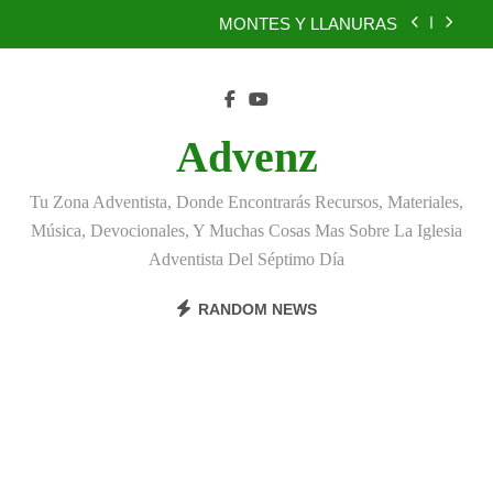
Skip
MONTES Y LLANURAS
to
content
BENEFICIOS DEL PERDÓN
EL REINO DE LOS CIELOS
Advenz
TÚ TAMBIÉN PUEDES SER FIEL
Tu Zona Adventista, Donde Encontrarás Recursos, Materiales,
MONTES Y LLANURAS
Música, Devocionales, Y Muchas Cosas Mas Sobre La Iglesia
Adventista Del Séptimo Día
BENEFICIOS DEL PERDÓN
RANDOM NEWS
EL REINO DE LOS CIELOS