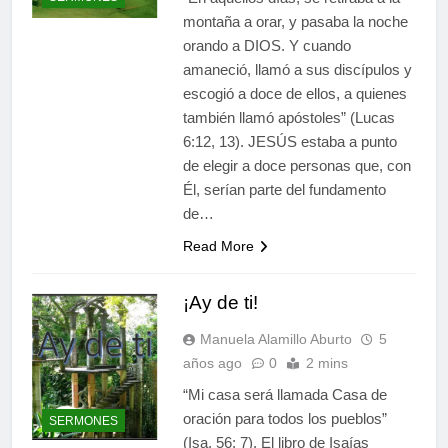
montaña a orar, y pasaba la noche
orando a DIOS. Y cuando
amaneció, llamó a sus discípulos y
escogió a doce de ellos, a quienes
también llamó apóstoles” (Lucas
6:12, 13). JESÚS estaba a punto
de elegir a doce personas que, con
Él, serían parte del fundamento
de…
Read More
¡Ay de ti!
Manuela Alamillo Aburto
5
años ago
0
2 mins
“Mi casa será llamada Casa de
oración para todos los pueblos”
SERMONES
(Isa. 56: 7). El libro de Isaías