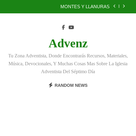
Skip
MONTES Y LLANURAS
to
content
BENEFICIOS DEL PERDÓN
EL REINO DE LOS CIELOS
Advenz
TÚ TAMBIÉN PUEDES SER FIEL
Tu Zona Adventista, Donde Encontrarás Recursos, Materiales,
MONTES Y LLANURAS
Música, Devocionales, Y Muchas Cosas Mas Sobre La Iglesia
Adventista Del Séptimo Día
BENEFICIOS DEL PERDÓN
RANDOM NEWS
EL REINO DE LOS CIELOS