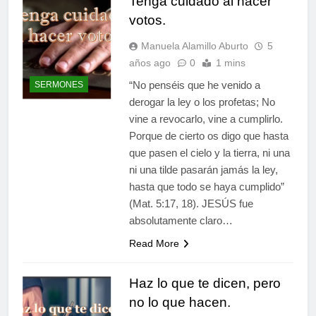
Tenga cuidado al hacer
votos.
Manuela Alamillo Aburto
5
años ago
0
1 mins
“No penséis que he venido a
SERMONES
derogar la ley o los profetas; No
vine a revocarlo, vine a cumplirlo.
Porque de cierto os digo que hasta
que pasen el cielo y la tierra, ni una
ni una tilde pasarán jamás la ley,
hasta que todo se haya cumplido”
(Mat. 5:17, 18). JESÚS fue
absolutamente claro…
Read More
Haz lo que te dicen, pero
no lo que hacen.