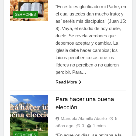
“En esto es glorificado mi Padre, en
el cual ustedes dan mucho fruto; y
SERMONES
así seréis mis discípulos” (Juan 15:
8). Vaya, el estudio de hoy duele,
duele. Se revela verdades que
debemos aceptar y cambiar. La
iglesia debe hacer cambios; los
laicos perciben cosas que los
líderes no perciben o no quieren
percibir. Para…
Read More
Para hacer una buena
elección
Manuela Alamillo Aburto
5
años ago
0
1 mins
“En aquellos días, se retiraba a la
SERMONES