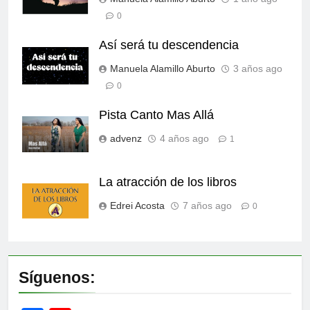
0
Así será tu descendencia
Manuela Alamillo Aburto
3 años ago
0
Pista Canto Mas Allá
advenz
4 años ago
1
La atracción de los libros
Edrei Acosta
7 años ago
0
Síguenos: