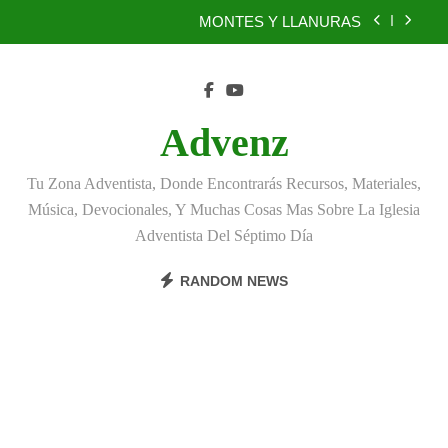
Skip
MONTES Y LLANURAS
to
content
BENEFICIOS DEL PERDÓN
EL REINO DE LOS CIELOS
Advenz
TÚ TAMBIÉN PUEDES SER FIEL
Tu Zona Adventista, Donde Encontrarás Recursos, Materiales,
MONTES Y LLANURAS
Música, Devocionales, Y Muchas Cosas Mas Sobre La Iglesia
Adventista Del Séptimo Día
BENEFICIOS DEL PERDÓN
RANDOM NEWS
EL REINO DE LOS CIELOS