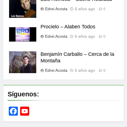
Edrei Acosta
6 años ago
0
Procielo – Alaben Todos
Edrei Acosta
6 años ago
0
Benjamín Carballo – Cerca de la
Montaña
Edrei Acosta
6 años ago
0
Síguenos:
Facebook
YouTube
Channel