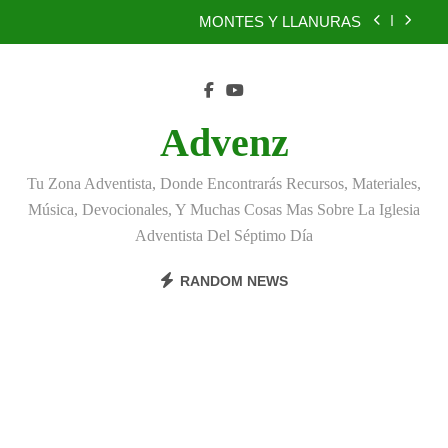
Skip
MONTES Y LLANURAS
to
content
BENEFICIOS DEL PERDÓN
EL REINO DE LOS CIELOS
Advenz
TÚ TAMBIÉN PUEDES SER FIEL
Tu Zona Adventista, Donde Encontrarás Recursos, Materiales,
MONTES Y LLANURAS
Música, Devocionales, Y Muchas Cosas Mas Sobre La Iglesia
Adventista Del Séptimo Día
BENEFICIOS DEL PERDÓN
RANDOM NEWS
EL REINO DE LOS CIELOS