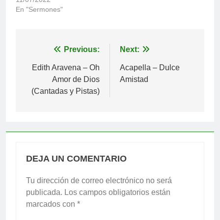
En "Sermones"
Navegación
Previous:
Next:
de
Edith Aravena – Oh
Acapella – Dulce
Amor de Dios
Amistad
entradas
(Cantadas y Pistas)
DEJA UN COMENTARIO
Tu dirección de correo electrónico no será
publicada.
Los campos obligatorios están
marcados con
*