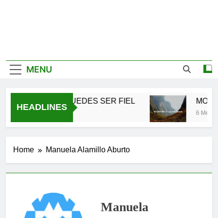
MENU
TÚ TAMBIÉN PUEDES SER FIEL
MONTE
HEADLINES
2 Meses Ago
6 Meses A
Home
Manuela Alamillo Aburto
Manuela