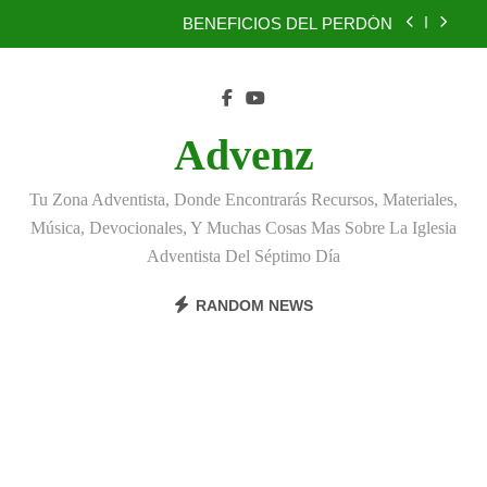
Skip
BENEFICIOS DEL PERDÓN
to
content
EL REINO DE LOS CIELOS
TÚ TAMBIÉN PUEDES SER FIEL
Advenz
MONTES Y LLANURAS
Tu Zona Adventista, Donde Encontrarás Recursos, Materiales,
BENEFICIOS DEL PERDÓN
Música, Devocionales, Y Muchas Cosas Mas Sobre La Iglesia
Adventista Del Séptimo Día
EL REINO DE LOS CIELOS
RANDOM NEWS