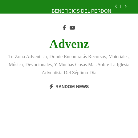
Skip
BENEFICIOS DEL PERDÓN
to
content
EL REINO DE LOS CIELOS
TÚ TAMBIÉN PUEDES SER FIEL
Advenz
MONTES Y LLANURAS
Tu Zona Adventista, Donde Encontrarás Recursos, Materiales,
BENEFICIOS DEL PERDÓN
Música, Devocionales, Y Muchas Cosas Mas Sobre La Iglesia
Adventista Del Séptimo Día
EL REINO DE LOS CIELOS
RANDOM NEWS