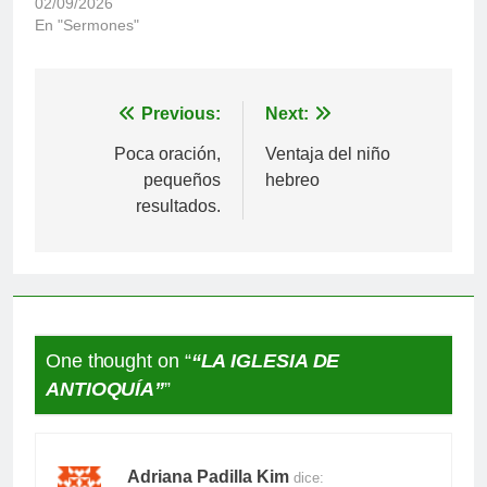
02/09/2026
En "Sermones"
Navegación
Previous:
Next:
de
Poca oración,
Ventaja del niño
pequeños
hebreo
entradas
resultados.
One thought on “
“LA IGLESIA DE
ANTIOQUÍA”
”
Adriana Padilla Kim
dice: