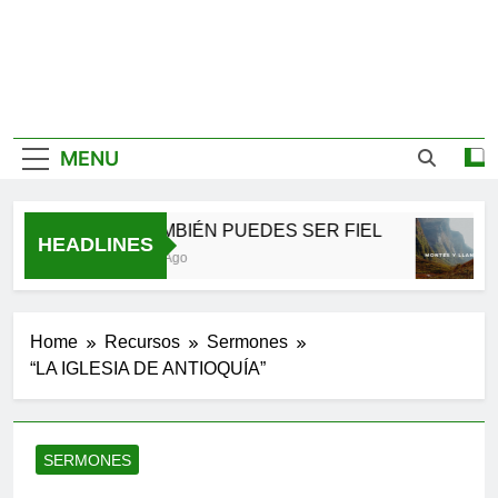
MENU
TÚ TAMBIÉN PUEDES SER FIEL
HEADLINES
2 Meses Ago
6
Home
Recursos
Sermones
“LA IGLESIA DE ANTIOQUÍA”
SERMONES