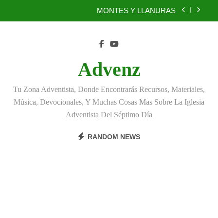
Skip
MONTES Y LLANURAS
to
content
BENEFICIOS DEL PERDÓN
EL REINO DE LOS CIELOS
Advenz
TÚ TAMBIÉN PUEDES SER FIEL
Tu Zona Adventista, Donde Encontrarás Recursos, Materiales,
MONTES Y LLANURAS
Música, Devocionales, Y Muchas Cosas Mas Sobre La Iglesia
Adventista Del Séptimo Día
BENEFICIOS DEL PERDÓN
RANDOM NEWS
EL REINO DE LOS CIELOS