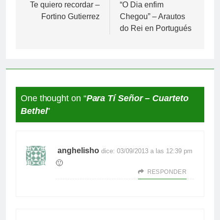
de
Te quiero recordar –
“O Dia enfim
Fortino Gutierrez
Chegou” – Arautos
entradas
do Rei en Portugués
One thought on “
Para Tí Señor – Cuarteto
Bethel
”
anghelisho
dice:
03/09/2013 a las 12:39 pm
🙂
RESPONDER