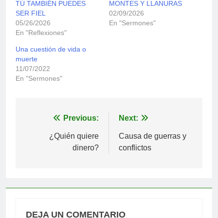
TÚ TAMBIÉN PUEDES
MONTES Y LLANURAS
SER FIEL
02/09/2026
05/26/2026
En "Sermones"
En "Reflexiones"
Una cuestión de vida o
muerte
11/07/2022
En "Sermones"
Navegación
Previous:
Next:
de
¿Quién quiere
Causa de guerras y
dinero?
conflictos
entradas
DEJA UN COMENTARIO