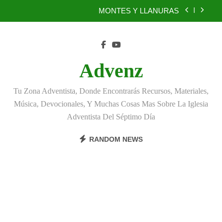
Skip
BENEFICIOS DEL PERDÓN
to
content
EL REINO DE LOS CIELOS
TÚ TAMBIÉN PUEDES SER FIEL
Advenz
MONTES Y LLANURAS
Tu Zona Adventista, Donde Encontrarás Recursos, Materiales,
BENEFICIOS DEL PERDÓN
Música, Devocionales, Y Muchas Cosas Mas Sobre La Iglesia
Adventista Del Séptimo Día
EL REINO DE LOS CIELOS
RANDOM NEWS