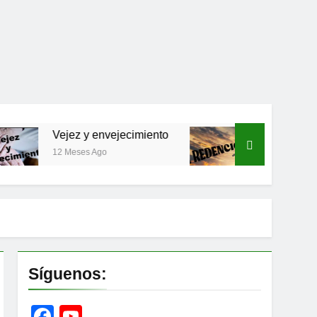
ejez y envejecimiento
LA REDENCION
 Meses Ago
1 Año Ago
Síguenos:
Facebook
YouTube