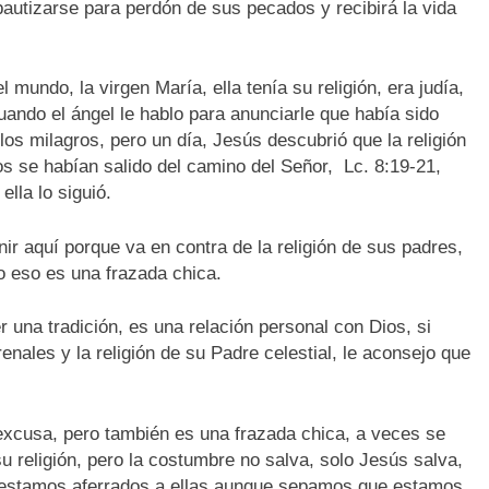
bautizarse para perdón de sus pecados y recibirá la vida
mundo, la virgen María, ella tenía su religión, era judía,
uando el ángel le hablo para anunciarle que había sido
los milagros, pero un día, Jesús descubrió que la religión
s se habían salido del camino del Señor, Lc. 8:19-21,
lla lo siguió.
r aquí porque va en contra de la religión de sus padres,
o eso es una frazada chica.
r una tradición, es una relación personal con Dios, si
rrenales y la religión de su Padre celestial, le aconsejo que
excusa, pero también es una frazada chica, a veces se
religión, pero la costumbre no salva, solo Jesús salva,
 estamos aferrados a ellas aunque sepamos que estamos