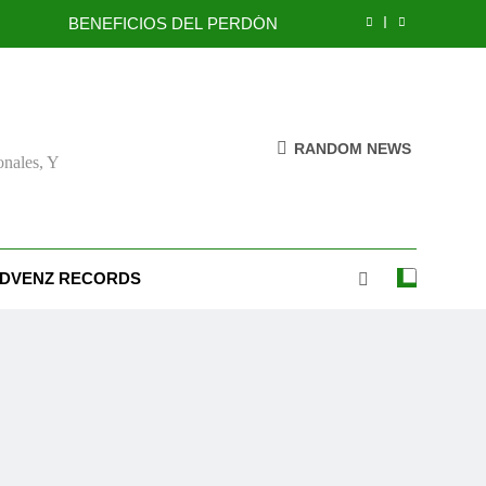
BENEFICIOS DEL PERDÓN
EL REINO DE LOS CIELOS
TÚ TAMBIÉN PUEDES SER FIEL
RANDOM NEWS
onales, Y
MONTES Y LLANURAS
BENEFICIOS DEL PERDÓN
EL REINO DE LOS CIELOS
DVENZ RECORDS