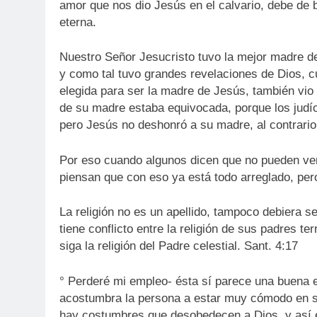
amor que nos dio Jesús en el calvario, debe de 
eterna.
Nuestro Señor Jesucristo tuvo la mejor madre del 
y como tal tuvo grandes revelaciones de Dios, c
elegida para ser la madre de Jesús, también vio 
de su madre estaba equivocada, porque los judío
pero Jesús no deshonró a su madre, al contrario e
Por eso cuando algunos dicen que no pueden veni
piensan que con eso ya está todo arreglado, per
La religión no es un apellido, tampoco debiera se
tiene conflicto entre la religión de sus padres te
siga la religión del Padre celestial. Sant. 4:17
° Perderé mi empleo- ésta sí parece una buena 
acostumbra la persona a estar muy cómodo en su 
hay costumbres que desobedecen a Dios, y así