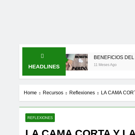
Y LLANURAS
BENEFICIOS DEL PERDÓN
11 Meses Ago
HEADLINES
Home
Recursos
Reflexiones
LA CAMA CORT
REFLEXIONES
LA CAMA CORTA Y L