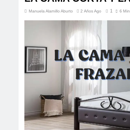
1
Manuela Alamillo Aburto
2 Años Ago
6 Min