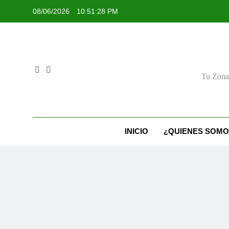
Skip
08/06/2026
10:51:29 PM
to
content
Tu Zona 
INICIO
¿QUIENES SOMO