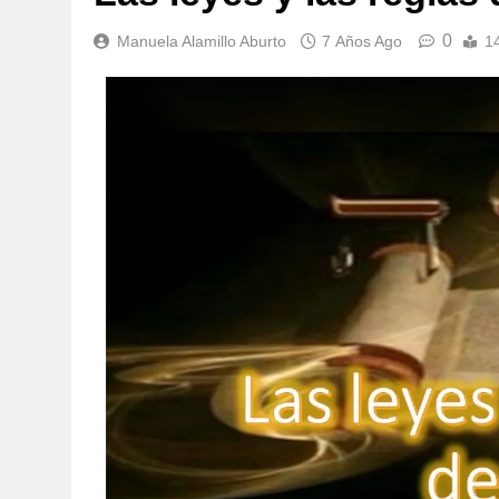
0
Manuela Alamillo Aburto
7 Años Ago
1