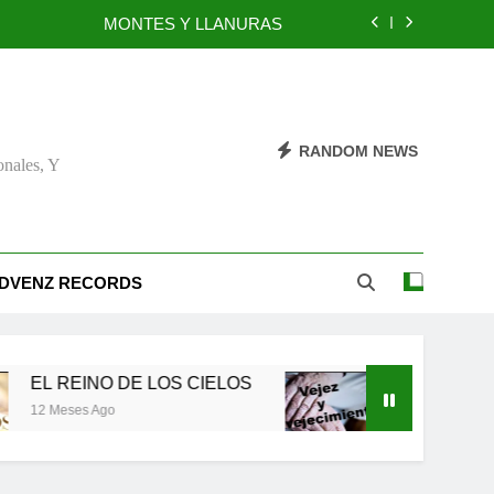
MONTES Y LLANURAS
BENEFICIOS DEL PERDÓN
EL REINO DE LOS CIELOS
RANDOM NEWS
onales, Y
TÚ TAMBIÉN PUEDES SER FIEL
MONTES Y LLANURAS
BENEFICIOS DEL PERDÓN
DVENZ RECORDS
EL REINO DE LOS CIELOS
NO DE LOS CIELOS
Vejez y envejecimiento
Ago
12 Meses Ago