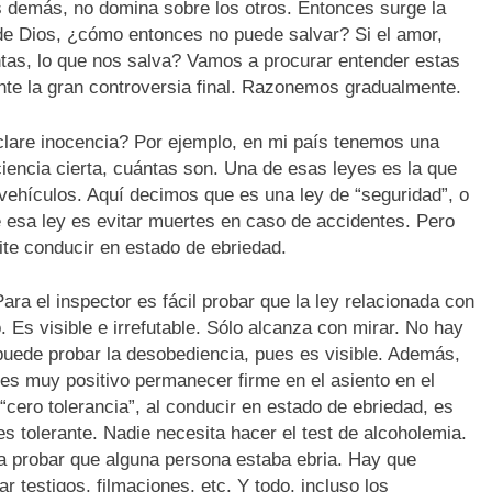
los demás, no domina sobre los otros. Entonces surge la
 de Dios, ¿cómo entonces no puede salvar? Si el amor,
entas, lo que nos salva? Vamos a procurar entender estas
nte la gran controversia final. Razonemos gradualmente.
clare inocencia? Por ejemplo, en mi país tenemos una
iencia cierta, cuántas son. Una de esas leyes es la que
 vehículos. Aquí decimos que es una ley de “seguridad”, o
e esa ley es evitar muertes en caso de accidentes. Pero
ite conducir en estado de ebriedad.
ra el inspector es fácil probar que la ley relacionada con
 Es visible e irrefutable. Sólo alcanza con mirar. No hay
puede probar la desobediencia, pues es visible. Además,
 es muy positivo permanecer firme en el asiento en el
“cero tolerancia”, al conducir en estado de ebriedad, es
es tolerante. Nadie necesita hacer el test de alcoholemia.
a probar que alguna persona estaba ebria. Hay que
ar testigos, filmaciones, etc. Y todo, incluso los