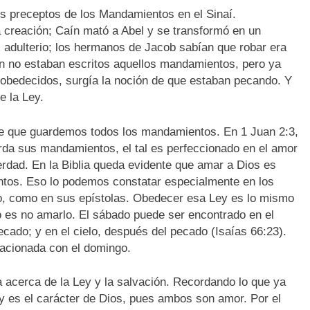
os preceptos de los Mandamientos en el Sinaí.
 creación; Caín mató a Abel y se transformó en un
el adulterio; los hermanos de Jacob sabían que robar era
n no estaban escritos aquellos mandamientos, pero ya
 obedecidos, surgía la noción de que estaban pecando. Y
e la Ley.
e que guardemos todos los mandamientos. En 1 Juan 2:3,
rda sus mandamientos, el tal es perfeccionado en el amor
rdad. En la Biblia queda evidente que amar a Dios es
ntos. Eso lo podemos constatar especialmente en los
io, como en sus epístolas. Obedecer esa Ley es lo mismo
o es no amarlo. El sábado puede ser encontrado en el
ecado; y en el cielo, después del pecado (Isaías 66:23).
lacionada con el domingo.
 acerca de la Ley y la salvación. Recordando lo que ya
y es el carácter de Dios, pues ambos son amor. Por el