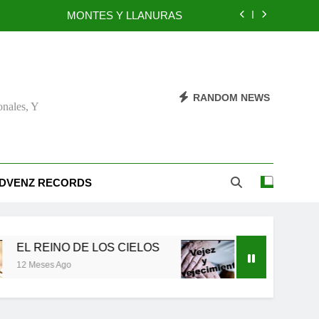
MONTES Y LLANURAS
BENEFICIOS DEL PERDÓN
EL REINO DE LOS CIELOS
RANDOM NEWS
onales, Y
TÚ TAMBIÉN PUEDES SER FIEL
MONTES Y LLANURAS
BENEFICIOS DEL PERDÓN
DVENZ RECORDS
EL REINO DE LOS CIELOS
INO DE LOS CIELOS
Vejez y envejecimiento
 Ago
12 Meses Ago