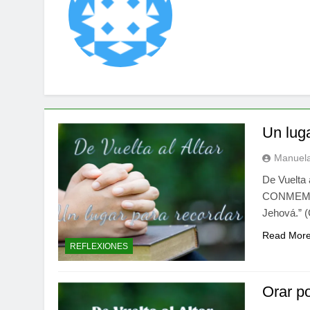
Un lug
Manuela
De Vuelta
CONMEMORA
Jehová.” 
Read Mor
REFLEXIONES
Orar p