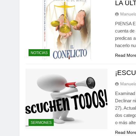
LA ÚL
Manuela
PIENSA EN
cuenta de 
predicas a
hacerlo n
NOTICIAS
Read Mor
¡ESC
Manuela
Examinad l
Declinar ni
27). Actu
dos catego
o más alte
SERMONES
Read Mor