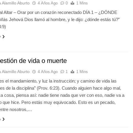
 Alamillo Aburto
4 Años Ago
0
1 Mins
 al Altar – Orar por un corazón reconectado DÍA 1 – ¿DÓNDE
s Jehová Dios llamó al hombre, y le dijo: ¿dónde estás tú?”
:9)
e
estión de vida o muerte
 Alamillo Aburto
4 Años Ago
1
1 Mins
s el mandamiento, y luz la instrucción; y camino de vida las
es de la disciplina” (Prov. 6:23). Cuando alguien hace algo mal,
a cosa, piensa así: nadie tiene nada que ver con eso, nadie va a
lo que hice. Pero estás muy equivocado. Esto es un pecado,
entre nosotros,…
e