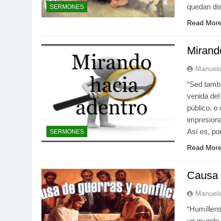
quedan di
SERMONES
Read Mor
Mirand
Manuela
“Sed tambi
venida del
público, o
impresiona
Así es, p
SERMONES
Read Mor
Causa 
Manuela
“Humíllens
un mundo p