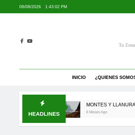
Skip
08/08/2026
1:43:03 PM
to
content
Tu Zona 
INICIO
¿QUIENES SOMO
 SER FIEL
MONTES Y LLANURAS
6 Meses Ago
HEADLINES