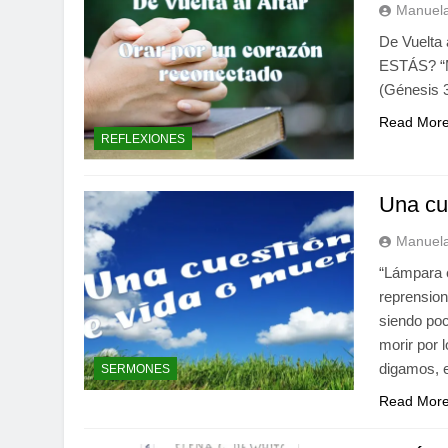
Manuela
De Vuelta
ESTÁS? “Má
(Génesis 3
Read Mor
REFLEXIONES
Una cu
Manuela
“Lámpara e
reprension
siendo poc
morir por 
digamos, 
SERMONES
Read Mor