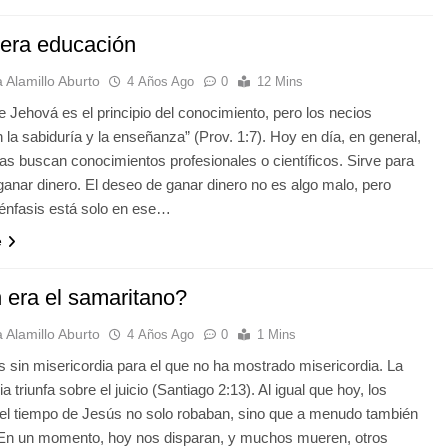
era educación
 Alamillo Aburto
4 Años Ago
0
12 Mins
e Jehová es el principio del conocimiento, pero los necios
 la sabiduría y la enseñanza” (Prov. 1:7). Hoy en día, en general,
as buscan conocimientos profesionales o científicos. Sirve para
 ganar dinero. El deseo de ganar dinero no es algo malo, pero
énfasis está solo en ese…
e
 era el samaritano?
 Alamillo Aburto
4 Años Ago
0
1 Mins
 es sin misericordia para el que no ha mostrado misericordia. La
a triunfa sobre el juicio (Santiago 2:13). Al igual que hoy, los
el tiempo de Jesús no solo robaban, sino que a menudo también
En un momento, hoy nos disparan, y muchos mueren, otros