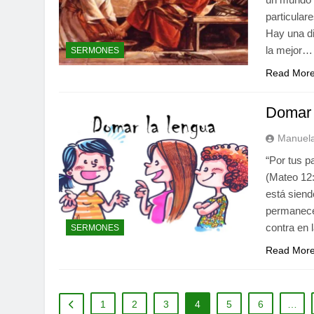
particular
Hay una di
la mejor…
SERMONES
Read Mor
Domar 
Manuela
“Por tus p
(Mateo 12:
está siend
permanecer
contra en 
SERMONES
Read Mor
1
2
3
4
5
6
…