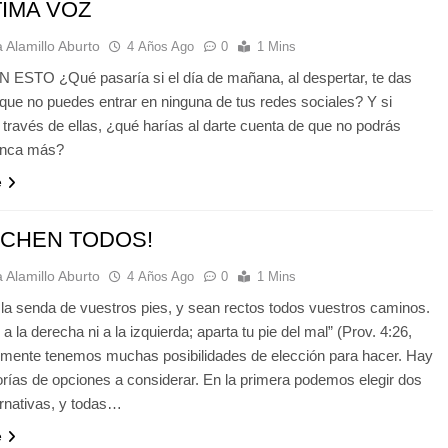
TIMA VOZ
 Alamillo Aburto
4 Años Ago
0
1 Mins
 ESTO ¿Qué pasaría si el día de mañana, al despertar, te das
que no puedes entrar en ninguna de tus redes sociales? Y si
 través de ellas, ¿qué harías al darte cuenta de que no podrás
unca más?
e
UCHEN TODOS!
 Alamillo Aburto
4 Años Ago
0
1 Mins
a senda de vuestros pies, y sean rectos todos vuestros caminos.
 a la derecha ni a la izquierda; aparta tu pie del mal” (Prov. 4:26,
almente tenemos muchas posibilidades de elección para hacer. Hay
rías de opciones a considerar. En la primera podemos elegir dos
rnativas, y todas…
e