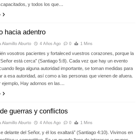
scapacitados, y todos los que…
e
o hacia adentro
 Alamillo Aburto
4 Años Ago
0
1 Mins
én vosotros pacientes y fortaleced vuestros corazones, porque la
 Señor está cerca” (Santiago 5:8). Cada vez que hay un evento
 cuando llega alguna autoridad importante, se toman medidas para
r a esa autoridad, así como a las personas que vienen de afuera.
or ejemplo, Hay adornos en las…
e
de guerras y conflictos
 Alamillo Aburto
4 Años Ago
0
1 Mins
e delante del Señor, y él los exaltará” (Santiago 4:10). Vivimos en
olítico y competitivo. Es un mundo lleno de intereses y grupos