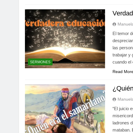
Verdad
Manuela
El temor d
desprecian
las person
trabajar y
cuando el 
SERMONES
Read Mor
¿Quién
Manuela
“El juicio
misericordi
ladrones d
mataban. 