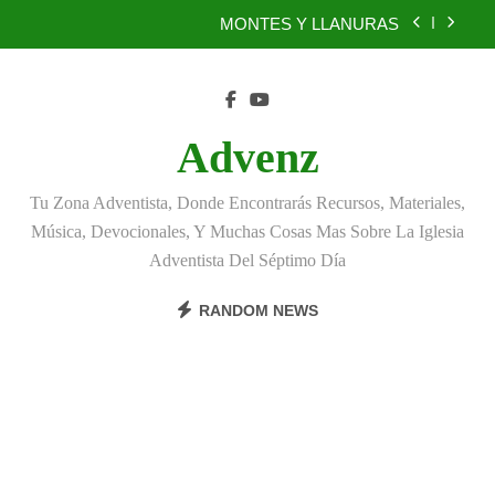
Skip
BENEFICIOS DEL PERDÓN
to
content
EL REINO DE LOS CIELOS
TÚ TAMBIÉN PUEDES SER FIEL
Advenz
MONTES Y LLANURAS
Tu Zona Adventista, Donde Encontrarás Recursos, Materiales,
BENEFICIOS DEL PERDÓN
Música, Devocionales, Y Muchas Cosas Mas Sobre La Iglesia
Adventista Del Séptimo Día
EL REINO DE LOS CIELOS
RANDOM NEWS