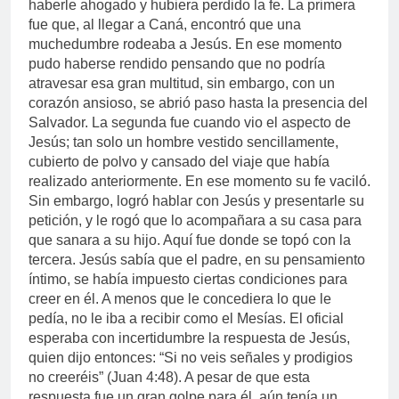
haberle ahogado y hubiera perdido la fe. La primera
fue que, al llegar a Caná, encontró que una
muchedumbre rodeaba a Jesús. En ese momento
pudo haberse rendido pensando que no podría
atravesar esa gran multitud, sin embargo, con un
corazón ansioso, se abrió paso hasta la presencia del
Salvador. La segunda fue cuando vio el aspecto de
Jesús; tan solo un hombre vestido sencillamente,
cubierto de polvo y cansado del viaje que había
realizado anteriormente. En ese momento su fe vaciló.
Sin embargo, logró hablar con Jesús y presentarle su
petición, y le rogó que lo acompañara a su casa para
que sanara a su hijo. Aquí fue donde se topó con la
tercera. Jesús sabía que el padre, en su pensamiento
íntimo, se había impuesto ciertas condiciones para
creer en él. A menos que le concediera lo que le
pedía, no le iba a recibir como el Mesías. El oficial
esperaba con incertidumbre la respuesta de Jesús,
quien dijo entonces: “Si no veis señales y prodigios
no creeréis” (Juan 4:48). A pesar de que esta
respuesta fue un gran golpe para él, aún tenía un