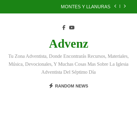
Skip
MONTES Y LLANURAS
to
content
BENEFICIOS DEL PERDÓN
EL REINO DE LOS CIELOS
Advenz
TÚ TAMBIÉN PUEDES SER FIEL
Tu Zona Adventista, Donde Encontrarás Recursos, Materiales,
MONTES Y LLANURAS
Música, Devocionales, Y Muchas Cosas Mas Sobre La Iglesia
Adventista Del Séptimo Día
BENEFICIOS DEL PERDÓN
RANDOM NEWS
EL REINO DE LOS CIELOS