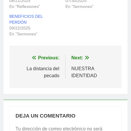
08/21/2025
07/30/2025
En "Reflexiones"
En "Sermones"
BENEFICIOS DEL
PERDÓN
09/22/2025
En "Sermones"
Navegación
Previous:
Next:
de
La distancia del
NUESTRA
pecado
IDENTIDAD
entradas
DEJA UN COMENTARIO
Tu dirección de correo electrónico no será