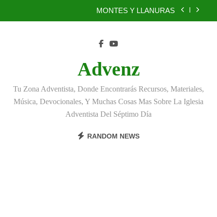
Skip
MONTES Y LLANURAS
to
content
BENEFICIOS DEL PERDÓN
EL REINO DE LOS CIELOS
Advenz
TÚ TAMBIÉN PUEDES SER FIEL
Tu Zona Adventista, Donde Encontrarás Recursos, Materiales,
MONTES Y LLANURAS
Música, Devocionales, Y Muchas Cosas Mas Sobre La Iglesia
Adventista Del Séptimo Día
BENEFICIOS DEL PERDÓN
RANDOM NEWS
EL REINO DE LOS CIELOS