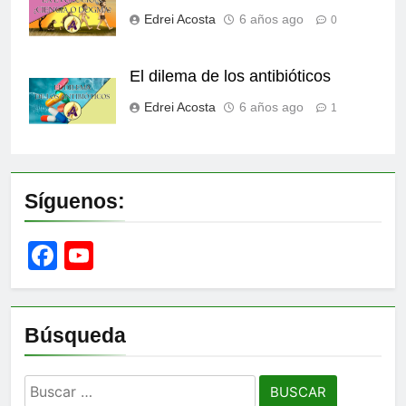
Edrei Acosta
6 años ago
0
El dilema de los antibióticos
Edrei Acosta
6 años ago
1
Síguenos:
Facebook
YouTube
Channel
Búsqueda
Buscar: