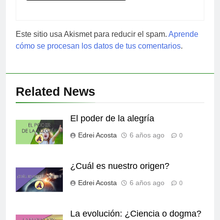
Este sitio usa Akismet para reducir el spam.
Aprende
cómo se procesan los datos de tus comentarios
.
Related News
El poder de la alegría
Edrei Acosta
6 años ago
0
¿Cuál es nuestro origen?
Edrei Acosta
6 años ago
0
La evolución: ¿Ciencia o dogma?