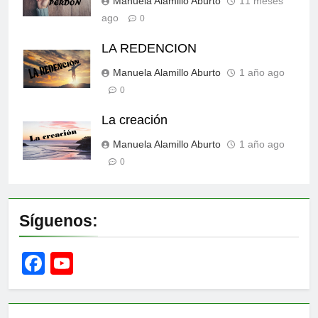
Manuela Alamillo Aburto
11 meses
ago
0
LA REDENCION
Manuela Alamillo Aburto
1 año ago
0
La creación
Manuela Alamillo Aburto
1 año ago
0
Síguenos:
Facebook
YouTube
Channel