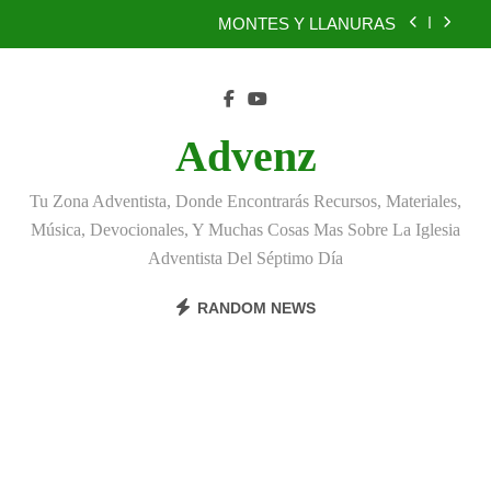
Skip
BENEFICIOS DEL PERDÓN
to
content
EL REINO DE LOS CIELOS
TÚ TAMBIÉN PUEDES SER FIEL
Advenz
MONTES Y LLANURAS
Tu Zona Adventista, Donde Encontrarás Recursos, Materiales,
BENEFICIOS DEL PERDÓN
Música, Devocionales, Y Muchas Cosas Mas Sobre La Iglesia
Adventista Del Séptimo Día
EL REINO DE LOS CIELOS
RANDOM NEWS