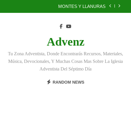
Skip
BENEFICIOS DEL PERDÓN
to
content
EL REINO DE LOS CIELOS
TÚ TAMBIÉN PUEDES SER FIEL
Advenz
MONTES Y LLANURAS
Tu Zona Adventista, Donde Encontrarás Recursos, Materiales,
BENEFICIOS DEL PERDÓN
Música, Devocionales, Y Muchas Cosas Mas Sobre La Iglesia
Adventista Del Séptimo Día
EL REINO DE LOS CIELOS
RANDOM NEWS