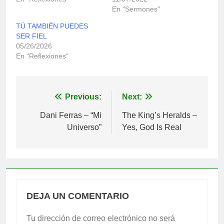
En "Sermones"
TÚ TAMBIÉN PUEDES
SER FIEL
05/26/2026
En "Reflexiones"
Navegación
Previous:
Next:
de
Dani Ferras – “Mi
The King’s Heralds –
Universo”
Yes, God Is Real
entradas
DEJA UN COMENTARIO
Tu dirección de correo electrónico no será