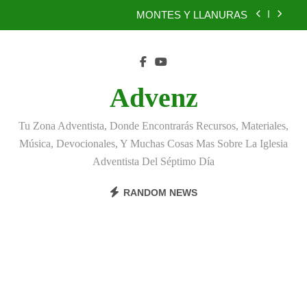
Skip
MONTES Y LLANURAS
to
content
BENEFICIOS DEL PERDÓN
EL REINO DE LOS CIELOS
Advenz
TÚ TAMBIÉN PUEDES SER FIEL
Tu Zona Adventista, Donde Encontrarás Recursos, Materiales,
MONTES Y LLANURAS
Música, Devocionales, Y Muchas Cosas Mas Sobre La Iglesia
Adventista Del Séptimo Día
BENEFICIOS DEL PERDÓN
RANDOM NEWS
EL REINO DE LOS CIELOS