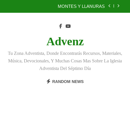
Skip
MONTES Y LLANURAS
to
content
BENEFICIOS DEL PERDÓN
EL REINO DE LOS CIELOS
Advenz
TÚ TAMBIÉN PUEDES SER FIEL
Tu Zona Adventista, Donde Encontrarás Recursos, Materiales,
MONTES Y LLANURAS
Música, Devocionales, Y Muchas Cosas Mas Sobre La Iglesia
Adventista Del Séptimo Día
BENEFICIOS DEL PERDÓN
RANDOM NEWS
EL REINO DE LOS CIELOS