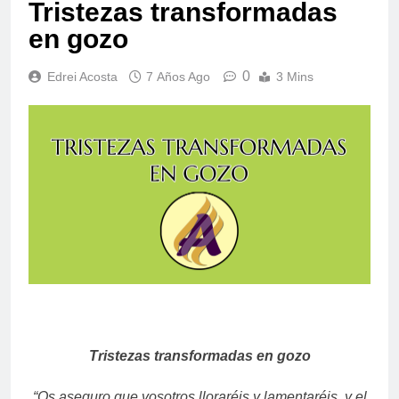
Tristezas transformadas
en gozo
0
Edrei Acosta
7 Años Ago
3 Mins
Tristezas transformadas en gozo
“Os aseguro que vosotros lloraréis y lamentaréis, y el