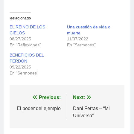
Relacionado
EL REINO DE LOS
Una cuestión de vida o
CIELOS
muerte
08/27/2025
11/07/2022
En "Reflexiones"
En "Sermones"
BENEFICIOS DEL
PERDÓN
09/22/2025
En "Sermones"
Navegación
Previous:
Next:
de
El poder del ejemplo
Dani Ferras – “Mi
Universo”
entradas