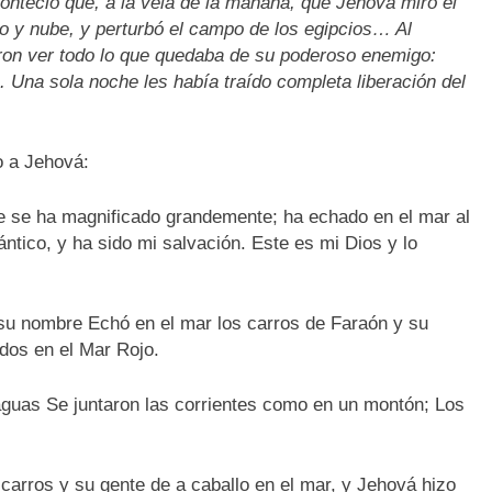
onteció que, a la vela de la mañana, que Jehová miró el
o y nube, y perturbó el campo de los egipcios… Al
ieron ver todo lo que quedaba de su poderoso enemigo:
a. Una sola noche les había traído completa liberación del
o a Jehová:
e se ha magnificado grandemente; ha echado en el mar al
cántico, y ha sido mi salvación. Este es mi Dios y lo
 su nombre Echó en el mar los carros de Faraón y su
idos en el Mar Rojo.
 aguas Se juntaron las corrientes como en un montón; Los
carros y su gente de a caballo en el mar, y Jehová hizo