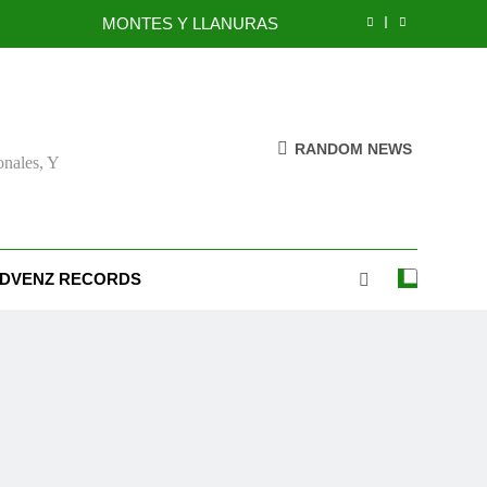
MONTES Y LLANURAS
BENEFICIOS DEL PERDÓN
EL REINO DE LOS CIELOS
RANDOM NEWS
onales, Y
TÚ TAMBIÉN PUEDES SER FIEL
MONTES Y LLANURAS
BENEFICIOS DEL PERDÓN
DVENZ RECORDS
EL REINO DE LOS CIELOS