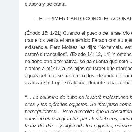
elabora y se canta.
EL PRIMER CANTO CONGREGACIONA
(Éxodo 15: 1-21) Cuando el pueblo de Israel vio 
tras ellos venía el arrepentido Faraón con su ejé
existencia. Pero Moisés les dijo: “No temáis, e
estaréis tranquilos”. (Éxodo 14: 13, 14) Y ento
no tiene otra alternativa, se da cuenta que sólo 
clamas a mí? Di a los hijos de Israel que marchen
aguas del mar se parten en dos, dejando un cam
avanzar sin tropiezo alguno, durante toda la noc
“… La columna de nube se levantó majestuosa hac
ellos y los ejércitos egipcios. Se interpuso como
perseguidores… Pero a medida que la obscuridad
convirtió en una gran luz para los hebreos, in
la luz del día… y siguiendo los egipcios, entraron