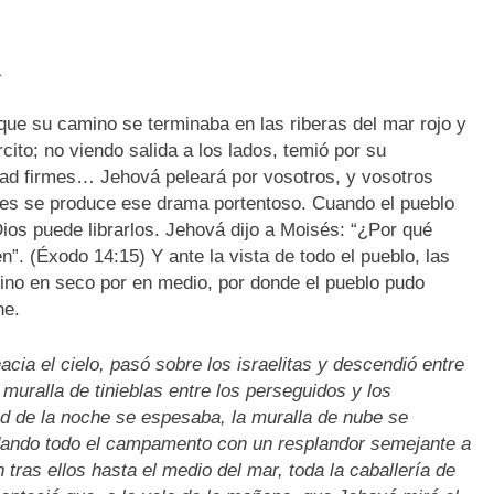
L
que su camino se terminaba en las riberas del mar rojo y
rcito; no viendo salida a los lados, temió por su
stad firmes… Jehová peleará por vosotros, y vosotros
nces se produce ese drama portentoso. Cuando el pueblo
Dios puede librarlos. Jehová dijo a Moisés: “¿Por qué
”. (Éxodo 14:15) Y ante la vista de todo el pueblo, las
ino en seco por en medio, por donde el pueblo pudo
he.
ia el cielo, pasó sobre los israelitas y descendió entre
 muralla de tinieblas entre los perseguidos y los
 de la noche se espesaba, la muralla de nube se
undando todo el campamento con un resplandor semejante a
 tras ellos hasta el medio del mar, toda la caballería de