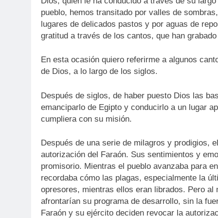
Dios, quien le ha conducido a través de su largo 
pueblo, hemos transitado por valles de sombras,
lugares de delicados pastos y por aguas de rep
gratitud a través de los cantos, que han grabad
En esta ocasión quiero referirme a algunos canto
de Dios, a lo largo de los siglos.
Después de siglos, de haber puesto Dios las bas
emanciparlo de Egipto y conducirlo a un lugar ap
cumpliera con su misión.
Después de una serie de milagros y prodigios, el 
autorización del Faraón. Sus sentimientos y em
promisorio. Mientras el pueblo avanzaba para enf
recordaba cómo las plagas, especialmente la últ
opresores, mientras ellos eran librados. Pero a
afrontarían su programa de desarrollo, sin la fu
Faraón y su ejército deciden revocar la autorizac