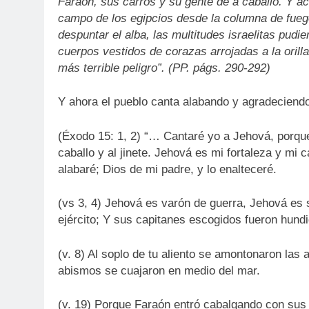
Faraón, sus carros y su gente de a caballo. Y ac
campo de los egipcios desde la columna de fueg
despuntar el alba, las multitudes israelitas pud
cuerpos vestidos de corazas arrojadas a la orill
más terrible peligro”. (PP. págs. 290-292)
Y ahora el pueblo canta alabando y agradeciend
(Éxodo 15: 1, 2) “… Cantaré yo a Jehová, porqu
caballo y al jinete. Jehová es mi fortaleza y mi 
alabaré; Dios de mi padre, y lo enalteceré.
(vs 3, 4) Jehová es varón de guerra, Jehová es
ejército; Y sus capitanes escogidos fueron hund
(v. 8) Al soplo de tu aliento se amontonaron las
abismos se cuajaron en medio del mar.
(v. 19) Porque Faraón entró cabalgando con sus 