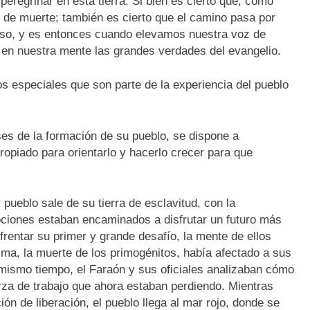
peregrinar en esta tierra. Si bien es cierto que, como
 de muerte; también es cierto que el camino pasa por
oso, y es entonces cuando elevamos nuestra voz de
o en nuestra mente las grandes verdades del evangelio.
s especiales que son parte de la experiencia del pueblo
es de la formación de su pueblo, se dispone a
ropiado para orientarlo y hacerlo crecer para que
pueblo sale de su tierra de esclavitud, con la
ociones estaban encaminados a disfrutar un futuro más
rentar su primer y grande desafío, la mente de ellos
ima, la muerte de los primogénitos, había afectado a sus
l mismo tiempo, el Faraón y sus oficiales analizaban cómo
erza de trabajo que ahora estaban perdiendo. Mientras
ión de liberación, el pueblo llega al mar rojo, donde se