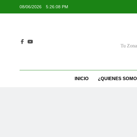
Skip
08/06/2026
5:26:09 PM
to
content
Tu Zona 
INICIO
¿QUIENES SOMO