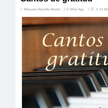
0
Manuela Alamillo Aburto
6 Años Ago
14 Mi