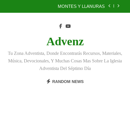
Skip
MONTES Y LLANURAS
to
content
BENEFICIOS DEL PERDÓN
EL REINO DE LOS CIELOS
Advenz
TÚ TAMBIÉN PUEDES SER FIEL
Tu Zona Adventista, Donde Encontrarás Recursos, Materiales,
MONTES Y LLANURAS
Música, Devocionales, Y Muchas Cosas Mas Sobre La Iglesia
Adventista Del Séptimo Día
BENEFICIOS DEL PERDÓN
RANDOM NEWS
EL REINO DE LOS CIELOS