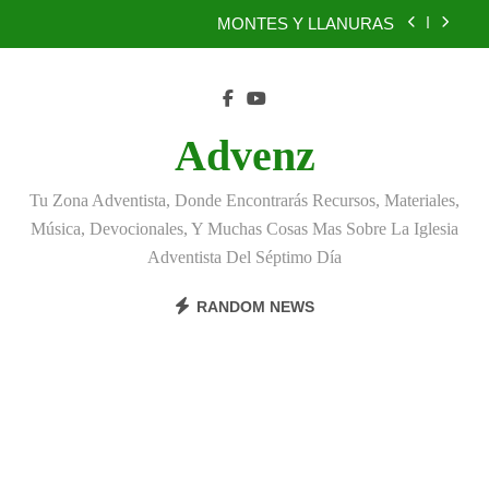
Skip
MONTES Y LLANURAS
to
content
BENEFICIOS DEL PERDÓN
EL REINO DE LOS CIELOS
Advenz
TÚ TAMBIÉN PUEDES SER FIEL
Tu Zona Adventista, Donde Encontrarás Recursos, Materiales,
MONTES Y LLANURAS
Música, Devocionales, Y Muchas Cosas Mas Sobre La Iglesia
Adventista Del Séptimo Día
BENEFICIOS DEL PERDÓN
RANDOM NEWS
EL REINO DE LOS CIELOS