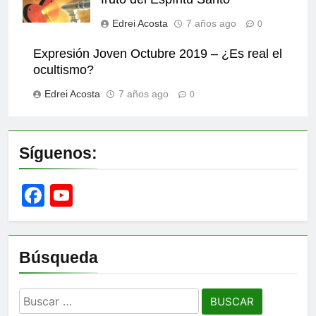
Edrei Acosta
7 años ago
0
Expresión Joven Octubre 2019 – ¿Es real el
ocultismo?
Edrei Acosta
7 años ago
0
Síguenos:
Facebook
YouTube
Channel
Búsqueda
Buscar: