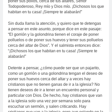
poner sus pollos, cerca de tus altares, Señor
Todopoderoso, Rey mío y Dios mío. ¡Dichosos los que
habitan en tu casa! ¡Siempre te alabarán!”
Sin duda llama la atención, y quiero que te detengas
a pensar en este asunto, porque dice en este pasaje:
“El gorrión y la golondrina tienen el coraje de poner
polluelos o de poner sus huevos y tener sus polluelos
cerca del altar de Dios”. Y el salmista entonces dice:
“¡Dichosos los que habitan en tu casa! ¡Siempre te
alabarán!”
Detente a pensar, ¿cómo puede ser que un pajarito,
como un gorrión o una golondrina tengan el deseo de
poner sus huevos cerca del altar y a veces hay
cristianos que no tienen ganas de ir a la iglesia? No
tienen deseos de ir a tener un encuentro personal y
particular con Dios. De hecho, hay cristianos que van
a la iglesia solo una vez por semana solo para
escuchar un sermón, y salen criticando. Hay
cristianos que van a la iglesia, pero aun estando en la