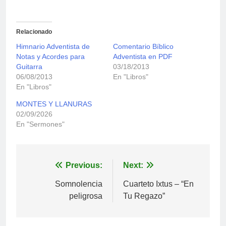
Relacionado
Himnario Adventista de
Comentario Bíblico
Notas y Acordes para
Adventista en PDF
Guitarra
03/18/2013
06/08/2013
En "Libros"
En "Libros"
MONTES Y LLANURAS
02/09/2026
En "Sermones"
Navegación
Previous:
Next:
de
Somnolencia
Cuarteto Ixtus – “En
peligrosa
Tu Regazo”
entradas