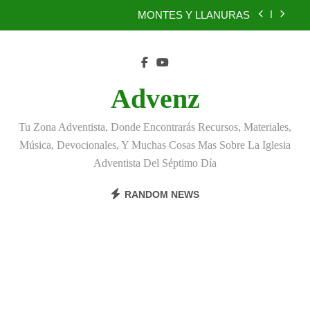
Skip
MONTES Y LLANURAS
to
content
BENEFICIOS DEL PERDÓN
EL REINO DE LOS CIELOS
Advenz
TÚ TAMBIÉN PUEDES SER FIEL
Tu Zona Adventista, Donde Encontrarás Recursos, Materiales,
MONTES Y LLANURAS
Música, Devocionales, Y Muchas Cosas Mas Sobre La Iglesia
Adventista Del Séptimo Día
BENEFICIOS DEL PERDÓN
RANDOM NEWS
EL REINO DE LOS CIELOS