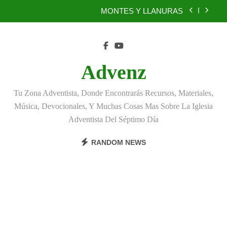
Skip
MONTES Y LLANURAS
to
content
BENEFICIOS DEL PERDÓN
EL REINO DE LOS CIELOS
Advenz
TÚ TAMBIÉN PUEDES SER FIEL
Tu Zona Adventista, Donde Encontrarás Recursos, Materiales,
MONTES Y LLANURAS
Música, Devocionales, Y Muchas Cosas Mas Sobre La Iglesia
Adventista Del Séptimo Día
BENEFICIOS DEL PERDÓN
RANDOM NEWS
EL REINO DE LOS CIELOS