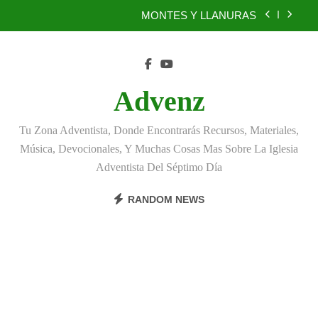
Skip
MONTES Y LLANURAS
to
content
BENEFICIOS DEL PERDÓN
EL REINO DE LOS CIELOS
Advenz
TÚ TAMBIÉN PUEDES SER FIEL
Tu Zona Adventista, Donde Encontrarás Recursos, Materiales,
MONTES Y LLANURAS
Música, Devocionales, Y Muchas Cosas Mas Sobre La Iglesia
Adventista Del Séptimo Día
BENEFICIOS DEL PERDÓN
RANDOM NEWS
EL REINO DE LOS CIELOS