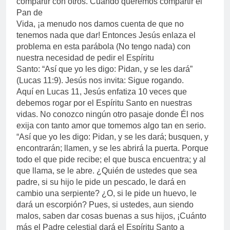
compartir con otros. Cuando queremos compartir el
Pan de
Vida, ¡a menudo nos damos cuenta de que no
tenemos nada que dar! Entonces Jesús enlaza el
problema en esta parábola (No tengo nada) con
nuestra necesidad de pedir el Espíritu
Santo: “Así que yo les digo: Pidan, y se les dará”
(Lucas 11:9). Jesús nos invita: Sigue rogando.
Aquí en Lucas 11, Jesús enfatiza 10 veces que
debemos rogar por el Espíritu Santo en nuestras
vidas. No conozco ningún otro pasaje donde Él nos
exija con tanto amor que tomemos algo tan en serio.
“Así que yo les digo: Pidan, y se les dará; busquen, y
encontrarán; llamen, y se les abrirá la puerta. Porque
todo el que pide recibe; el que busca encuentra; y al
que llama, se le abre. ¿Quién de ustedes que sea
padre, si su hijo le pide un pescado, le dará en
cambio una serpiente? ¿O, si le pide un huevo, le
dará un escorpión? Pues, si ustedes, aun siendo
malos, saben dar cosas buenas a sus hijos, ¡Cuánto
más el Padre celestial dará el Espíritu Santo a