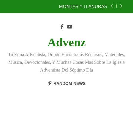
Skip
MONTES Y LLANURAS
to
content
BENEFICIOS DEL PERDÓN
EL REINO DE LOS CIELOS
Advenz
TÚ TAMBIÉN PUEDES SER FIEL
Tu Zona Adventista, Donde Encontrarás Recursos, Materiales,
MONTES Y LLANURAS
Música, Devocionales, Y Muchas Cosas Mas Sobre La Iglesia
Adventista Del Séptimo Día
BENEFICIOS DEL PERDÓN
RANDOM NEWS
EL REINO DE LOS CIELOS